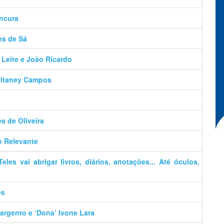
ancura
es de Sá
 Leite e João Ricardo
– Itaney Campos
es de Oliveira
o Relevante
es vai abrigar livros, diários, anotações... Até óculos,
es
argento e ‘Dona’ Ivone Lara