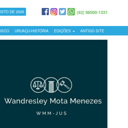
OSTO DE 2026
(62) 98500-1331
OSCO
URUAÇU-HISTÓRIA
EDIÇÕES
ANTIGO SITE