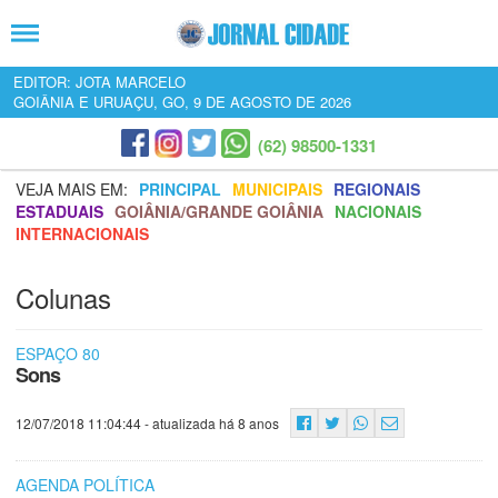
EDITOR: JOTA MARCELO
GOIÂNIA E URUAÇU, GO, 9 DE AGOSTO DE 2026
(62) 98500-1331
VEJA MAIS EM:
PRINCIPAL
MUNICIPAIS
REGIONAIS
ESTADUAIS
GOIÂNIA/GRANDE GOIÂNIA
NACIONAIS
INTERNACIONAIS
Colunas
ESPAÇO 80
Sons
12/07/2018 11:04:44
- atualizada há 8 anos
AGENDA POLÍTICA