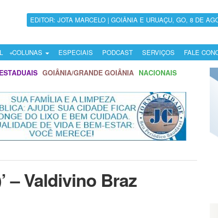
EDITOR: JOTA MARCELO | GOIÂNIA E URUAÇU, GO, 8 DE AG
L
COLUNAS
ESPECIAIS
PODCAST
SERVIÇOS
FALE CON
ESTADUAIS
GOIÂNIA/GRANDE GOIÂNIA
NACIONAIS
 – Valdivino Braz