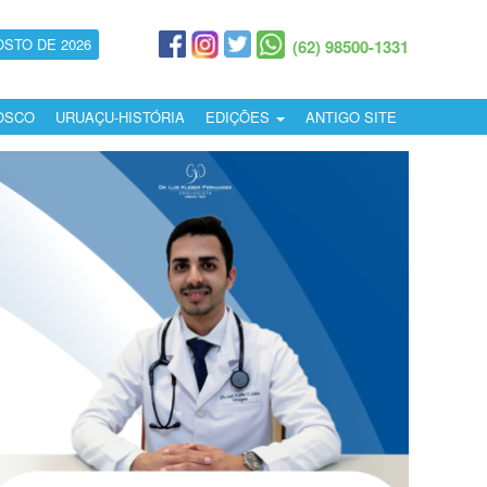
OSTO DE 2026
(62) 98500-1331
OSCO
URUAÇU-HISTÓRIA
EDIÇÕES
ANTIGO SITE