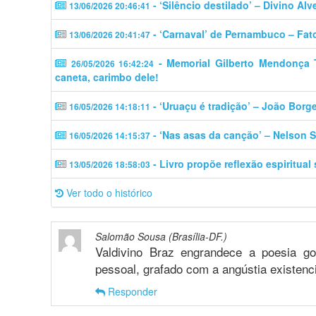
- ‘Silêncio destilado’ – Divino Alv
13/06/2026 20:46:41
- ‘Carnaval’ de Pernambuco – Fat
13/06/2026 20:41:47
- Memorial Gilberto Mendonça Tel
26/05/2026 16:42:24
caneta, carimbo dele!
- ‘Uruaçu é tradição’ – João Borg
16/05/2026 14:18:11
- ‘Nas asas da canção’ – Nelson S
16/05/2026 14:15:37
- Livro propõe reflexão espiritual
13/05/2026 18:58:03
Ver todo o histórico
Salomão Sousa (Brasília-DF.)
Valdivino Braz engrandece a poesia 
pessoal, grafado com a angústia existenc
Responder