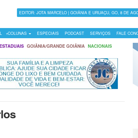
EDITOR: JOTA MARCELO | GOIÂNIA E URUAÇU, GO, 8 DE AG
L
COLUNAS
ESPECIAIS
PODCAST
SERVIÇOS
FALE CON
ESTADUAIS
GOIÂNIA/GRANDE GOIÂNIA
NACIONAIS
rlos