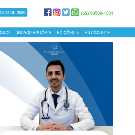
OSTO DE 2026
(62) 98500-1331
OSCO
URUAÇU-HISTÓRIA
EDIÇÕES
ANTIGO SITE