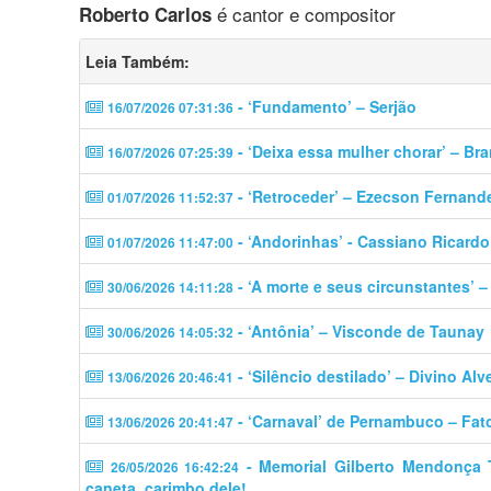
é cantor e compositor
Roberto Carlos
Leia Também:
- ‘Fundamento’ – Serjão
16/07/2026 07:31:36
- ‘Deixa essa mulher chorar’ – Br
16/07/2026 07:25:39
- ‘Retroceder’ – Ezecson Fernand
01/07/2026 11:52:37
- ‘Andorinhas’ - Cassiano Ricardo
01/07/2026 11:47:00
- ‘A morte e seus circunstantes’ 
30/06/2026 14:11:28
- ‘Antônia’ – Visconde de Taunay
30/06/2026 14:05:32
- ‘Silêncio destilado’ – Divino Alv
13/06/2026 20:46:41
- ‘Carnaval’ de Pernambuco – Fat
13/06/2026 20:41:47
- Memorial Gilberto Mendonça Tel
26/05/2026 16:42:24
caneta, carimbo dele!