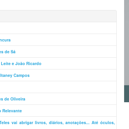
ancura
es de Sá
 Leite e João Ricardo
– Itaney Campos
es de Oliveira
o Relevante
es vai abrigar livros, diários, anotações... Até óculos,