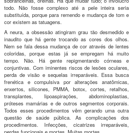
sobrancelhas, orelhas. Há que mudar tudo; o invólucro
todo. Não fosse complexo até a pele inteira seria
substituída, porque para remendo e mudança de tom e
cor existem as tatuagens.
A neura, a obsessão atingiram grau tão desmedido e
inaudito que há gente trocando as cores dos olhos.
Nem se fala dessa mudança de cor através de lentes
coloridas, porque estas já se empregam há muito
tempo. Não. Há gente repigmentando córneas e
conjuntivas. Com iminentes riscos de lesões oculares,
perda de visão e sequelas irreparáveis. Essa busca
frenética e compulsiva por alterações anatômicas,
enxertos, silicones, PMMA, botox, cortes, retalhos,
transplantes, lipoaspirações, abdominoplastias,
próteses mamárias e de outros segmentos corporais.
Todos esses procedimentos vêm gerando uma outra
questão de saúde pública. As complicações dos
procedimentos. Infecções, cicatrizes irreparáveis,
perdas funcionais e mortes. Muitas mortes.