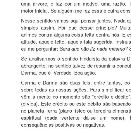
uma árvore, o faz por um motivo, uma razão. T
motor inicial. Se alguém me fez essa e outra con
Nesse sentido vamos aqui pensar juntos. Nada qu
simples assim. Por que desse princípio? Muit
ânimos contra alguma coisa feita contra nós. E 
atitude, aquele feito, aquela fala sugerida, insi
eu me perguntar:
Será que não fiz nada mesmo? 
Se analisarmos o sentido hinduísta da palavra
abrangente, no sentido talvez de resumir a conqu
Darma, que é Verdade. Boa ação.
Carma e Darma são duas leis, entre tantas, do
sobre todas as nossas ações. Para simplificar 
vêm à mente no momento são “crédito e débito”.
(dívida). Este crédito ou este débito são basead
no planeta Terra (plano físico ou terceira dimen
espiritual (cada vertente dá-se um nome),
consequências positivas ou negativas.