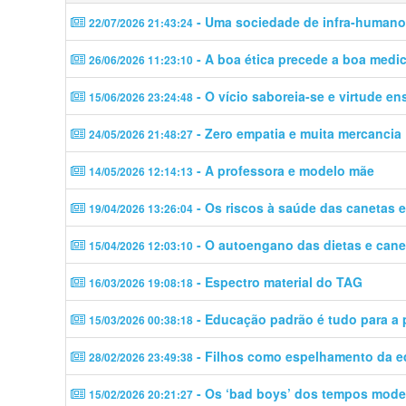
- Uma sociedade de infra-human
22/07/2026 21:43:24
- A boa ética precede a boa medi
26/06/2026 11:23:10
- O vício saboreia-se e virtude en
15/06/2026 23:24:48
- Zero empatia e muita mercancia
24/05/2026 21:48:27
- A professora e modelo mãe
14/05/2026 12:14:13
- Os riscos à saúde das canetas 
19/04/2026 13:26:04
- O autoengano das dietas e cane
15/04/2026 12:03:10
- Espectro material do TAG
16/03/2026 19:08:18
- Educação padrão é tudo para a
15/03/2026 00:38:18
- Filhos como espelhamento da e
28/02/2026 23:49:38
- Os ‘bad boys’ dos tempos mod
15/02/2026 20:21:27