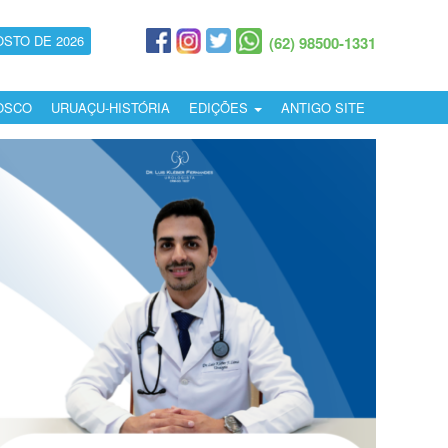
OSTO DE 2026
(62) 98500-1331
OSCO
URUAÇU-HISTÓRIA
EDIÇÕES
ANTIGO SITE