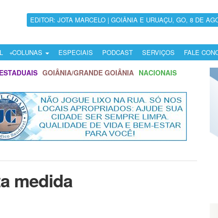
EDITOR: JOTA MARCELO | GOIÂNIA E URUAÇU, GO, 8 DE AG
L
COLUNAS
ESPECIAIS
PODCAST
SERVIÇOS
FALE CON
ESTADUAIS
GOIÂNIA/GRANDE GOIÂNIA
NACIONAIS
ta medida