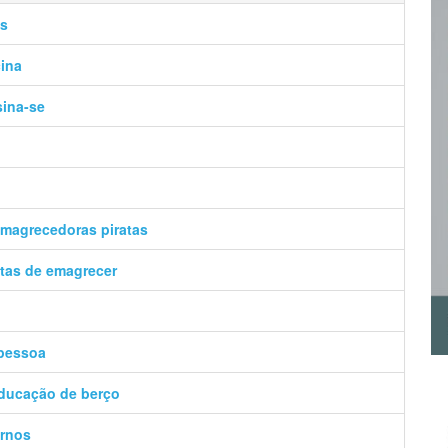
os
cina
sina-se
emagrecedoras piratas
tas de emagrecer
 pessoa
ducação de berço
ernos