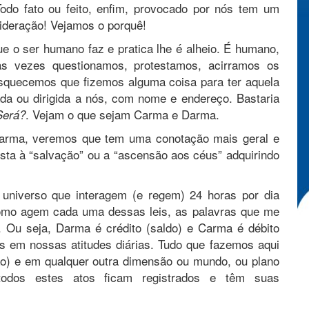
odo fato ou feito, enfim, provocado por nós tem um
sideração! Vejamos o porquê!
e o ser humano faz e pratica lhe é alheio. É humano,
as vezes questionamos, protestamos, acirramos os
esquecemos que fizemos alguma coisa para ter aquela
nuada ou dirigida a nós, com nome e endereço. Bastaria
. Vejam o que sejam Carma e Darma.
Será?
 Darma, veremos que tem uma conotação mais geral e
ista à “salvação” ou a “ascensão aos céus” adquirindo
 universo que interagem (e regem) 24 horas por dia
como agem cada uma dessas leis, as palavras que me
 Ou seja, Darma é crédito (saldo) e Carma é débito
os em nossas atitudes diárias. Tudo que fazemos aqui
são) e em qualquer outra dimensão ou mundo, ou plano
 todos estes atos ficam registrados e têm suas