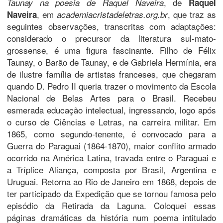
, de
Taunay na poesia de Raquel Naveira
Raquel
, em
, que traz as
Naveira
academiacristadeletras.org.br
seguintes observações, transcritas com adaptações:
considerado o precursor da literatura sul-mato-
grossense, é uma figura fascinante. Filho de Félix
Taunay, o Barão de Taunay, e de Gabriela Hermínia, era
de ilustre família de artistas franceses, que chegaram
quando D. Pedro II queria trazer o movimento da Escola
Nacional de Belas Artes para o Brasil. Recebeu
esmerada educação intelectual, ingressando, logo após
o curso de Ciências e Letras, na carreira militar. Em
1865, como segundo-tenente, é convocado para a
Guerra do Paraguai (1864-1870), maior conflito armado
ocorrido na América Latina, travada entre o Paraguai e
a Tríplice Aliança, composta por Brasil, Argentina e
Uruguai. Retorna ao Rio de Janeiro em 1868, depois de
ter participado da Expedição que se tornou famosa pelo
episódio da Retirada da Laguna. Coloquei essas
páginas dramáticas da história num poema intitulado