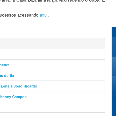
 sucessos acessando
aqui
.
ancura
es de Sá
 Leite e João Ricardo
– Itaney Campos