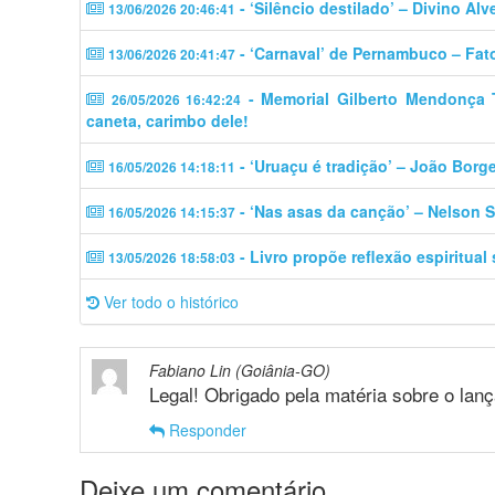
- ‘Silêncio destilado’ – Divino Alv
13/06/2026 20:46:41
- ‘Carnaval’ de Pernambuco – Fat
13/06/2026 20:41:47
- Memorial Gilberto Mendonça Tel
26/05/2026 16:42:24
caneta, carimbo dele!
- ‘Uruaçu é tradição’ – João Borg
16/05/2026 14:18:11
- ‘Nas asas da canção’ – Nelson S
16/05/2026 14:15:37
- Livro propõe reflexão espiritual
13/05/2026 18:58:03
Ver todo o histórico
Fabiano Lin (Goiânia-GO)
Legal! Obrigado pela matéria sobre o la
Responder
Deixe um comentário