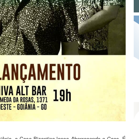
ânia, a Casa Bizantina lança
. É
Aborrecendo o Caos