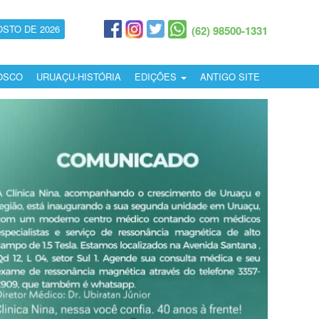
OSTO DE 2026
(62) 98500-1331
OSCO
URUAÇU-HISTÓRIA
EDIÇÕES
ANTIGO SITE