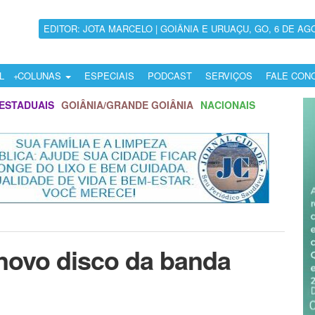
EDITOR: JOTA MARCELO | GOIÂNIA E URUAÇU, GO, 6 DE AG
L
COLUNAS
ESPECIAIS
PODCAST
SERVIÇOS
FALE CON
ESTADUAIS
GOIÂNIA/GRANDE GOIÂNIA
NACIONAIS
 novo disco da banda