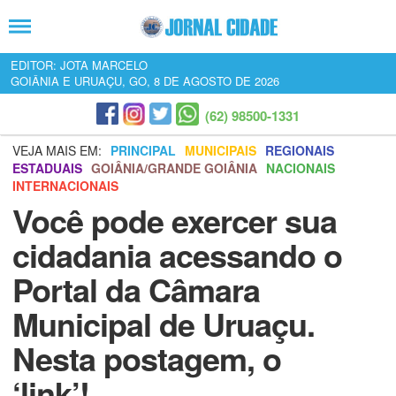
EDITOR: JOTA MARCELO
GOIÂNIA E URUAÇU, GO, 8 DE AGOSTO DE 2026
(62) 98500-1331
VEJA MAIS EM:
PRINCIPAL
MUNICIPAIS
REGIONAIS
ESTADUAIS
GOIÂNIA/GRANDE GOIÂNIA
NACIONAIS
INTERNACIONAIS
Você pode exercer sua
cidadania acessando o
Portal da Câmara
Municipal de Uruaçu.
Nesta postagem, o
‘link’!