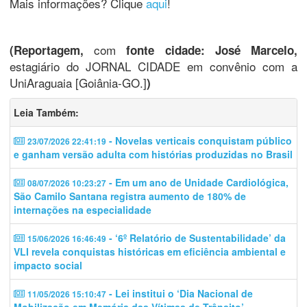
Mais informações? Clique
aqui
!
com
(Reportagem,
fonte cidade: José Marcelo,
estagiário do JORNAL CIDADE em convênio com a
UniAraguaia [Goiânia-GO.]
)
Leia Também:
- Novelas verticais conquistam público
23/07/2026 22:41:19
e ganham versão adulta com histórias produzidas no Brasil
- Em um ano de Unidade Cardiológica,
08/07/2026 10:23:27
São Camilo Santana registra aumento de 180% de
internações na especialidade
- ‘6º Relatório de Sustentabilidade’ da
15/06/2026 16:46:49
VLI revela conquistas históricas em eficiência ambiental e
impacto social
- Lei institui o ‘Dia Nacional de
11/05/2026 15:10:47
Mobilização em Memória das Vítimas de Trânsito’