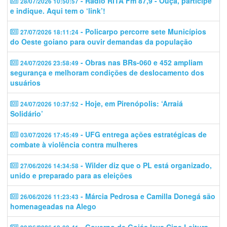
- Rádio RITA Fm 87,9 - Ouça, participe
28/07/2026 10:50:57
e indique. Aqui tem o ‘link’!
- Policarpo percorre sete Municípios
27/07/2026 18:11:24
do Oeste goiano para ouvir demandas da população
- Obras nas BRs-060 e 452 ampliam
24/07/2026 23:58:49
segurança e melhoram condições de deslocamento dos
usuários
- Hoje, em Pirenópolis: ‘Arraiá
24/07/2026 10:37:52
Solidário’
- UFG entrega ações estratégicas de
03/07/2026 17:45:49
combate à violência contra mulheres
- Wilder diz que o PL está organizado,
27/06/2026 14:34:58
unido e preparado para as eleições
- Márcia Pedrosa e Camilla Donegá são
26/06/2026 11:23:43
homenageadas na Alego