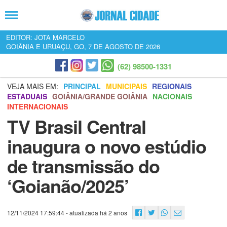
EDITOR: JOTA MARCELO
GOIÂNIA E URUAÇU, GO, 7 DE AGOSTO DE 2026
(62) 98500-1331
VEJA MAIS EM:
PRINCIPAL
MUNICIPAIS
REGIONAIS
ESTADUAIS
GOIÂNIA/GRANDE GOIÂNIA
NACIONAIS
INTERNACIONAIS
TV Brasil Central
inaugura o novo estúdio
de transmissão do
‘Goianão/2025’
12/11/2024 17:59:44
- atualizada há 2 anos