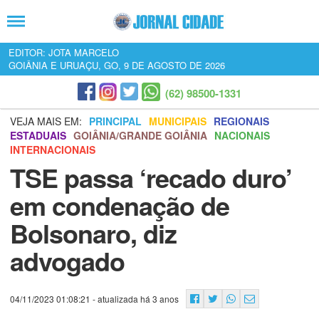
EDITOR: JOTA MARCELO
GOIÂNIA E URUAÇU, GO, 9 DE AGOSTO DE 2026
(62) 98500-1331
VEJA MAIS EM:
PRINCIPAL
MUNICIPAIS
REGIONAIS
ESTADUAIS
GOIÂNIA/GRANDE GOIÂNIA
NACIONAIS
INTERNACIONAIS
TSE passa ‘recado duro’
em condenação de
Bolsonaro, diz
advogado
04/11/2023 01:08:21
- atualizada há 3 anos