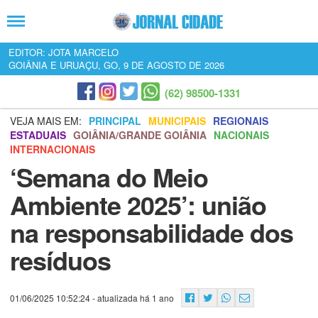
EDITOR: JOTA MARCELO
GOIÂNIA E URUAÇU, GO, 9 DE AGOSTO DE 2026
(62) 98500-1331
VEJA MAIS EM:
PRINCIPAL
MUNICIPAIS
REGIONAIS
ESTADUAIS
GOIÂNIA/GRANDE GOIÂNIA
NACIONAIS
INTERNACIONAIS
‘Semana do Meio
Ambiente 2025’: união
na responsabilidade dos
resíduos
01/06/2025 10:52:24
- atualizada há 1 ano