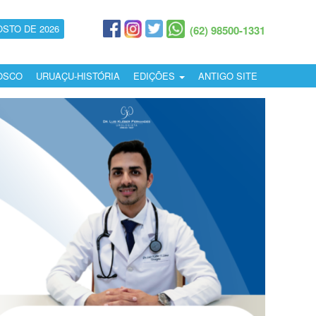
OSTO DE 2026
(62) 98500-1331
OSCO
URUAÇU-HISTÓRIA
EDIÇÕES
ANTIGO SITE