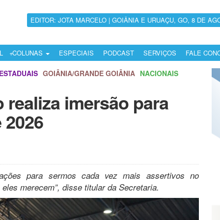
EDITOR: JOTA MARCELO | GOIÂNIA E URUAÇU, GO, 8 DE AG
L
COLUNAS
ESPECIAIS
PODCAST
SERVIÇOS
FALE CON
ESTADUAIS
GOIÂNIA/GRANDE GOIÂNIA
NACIONAIS
 realiza imersão para
e 2026
ações para sermos cada vez mais assertivos no
eles merecem”, disse titular da Secretaria.