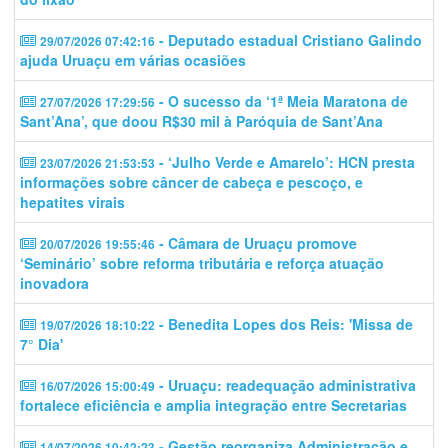
- Deputado estadual Cristiano Galindo
29/07/2026 07:42:16
ajuda Uruaçu em várias ocasiões
- O sucesso da ‘1ª Meia Maratona de
27/07/2026 17:29:56
Sant’Ana’, que doou R$30 mil à Paróquia de Sant’Ana
- ‘Julho Verde e Amarelo’: HCN presta
23/07/2026 21:53:53
informações sobre câncer de cabeça e pescoço, e
hepatites virais
- Câmara de Uruaçu promove
20/07/2026 19:55:46
‘Seminário’ sobre reforma tributária e reforça atuação
inovadora
- Benedita Lopes dos Reis: 'Missa de
19/07/2026 18:10:22
7° Dia'
- Uruaçu: readequação administrativa
16/07/2026 15:00:49
fortalece eficiência e amplia integração entre Secretarias
- Gestão reorganiza Administração e
14/07/2026 10:42:23