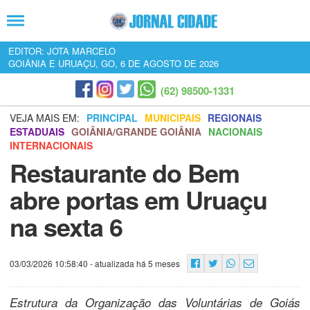
EDITOR: JOTA MARCELO
GOIÂNIA E URUAÇU, GO, 6 DE AGOSTO DE 2026
(62) 98500-1331
VEJA MAIS EM:
PRINCIPAL
MUNICIPAIS
REGIONAIS
ESTADUAIS
GOIÂNIA/GRANDE GOIÂNIA
NACIONAIS
INTERNACIONAIS
Restaurante do Bem
abre portas em Uruaçu
na sexta 6
03/03/2026 10:58:40
- atualizada há 5 meses
Estrutura da Organização das Voluntárias de Goiás