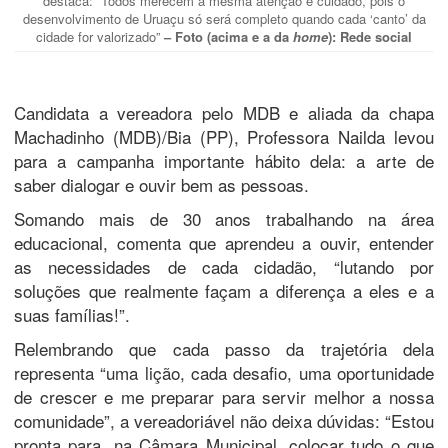
destaca: “Todos merecem a mesma atenção e cuidado, pois o
desenvolvimento de Uruaçu só será completo quando cada ‘canto’ da
cidade for valorizado”
– Foto (acima e a da
home
): Rede social
Candidata a vereadora pelo MDB e aliada da chapa
Machadinho (MDB)/Bia (PP), Professora Nailda levou
para a campanha importante hábito dela: a arte de
saber dialogar e ouvir bem as pessoas.
Somando mais de 30 anos trabalhando na área
educacional, comenta que aprendeu a ouvir, entender
as necessidades de cada cidadão, “lutando por
soluções que realmente façam a diferença a eles e a
suas famílias!”.
Relembrando que cada passo da trajetória dela
representa “uma lição, cada desafio, uma oportunidade
de crescer e me preparar para servir melhor a nossa
comunidade”, a vereadoriável não deixa dúvidas: “Estou
pronta para, na Câmara Municipal, colocar tudo o que