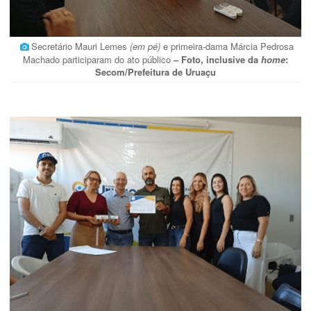
Secretário Mauri Lemes
(em pé)
e primeira-dama Márcia Pedrosa
Machado participaram do ato público
– Foto, inclusive da
home
:
Secom/Prefeitura de Uruaçu