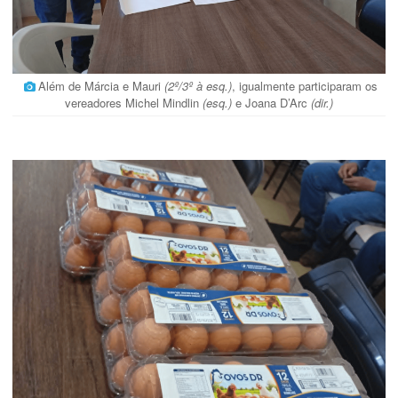
Além de Márcia e Mauri
(2º/3º à esq.)
, igualmente participaram os
vereadores Michel Mindlin
(esq.)
e Joana D’Arc
(dir.)