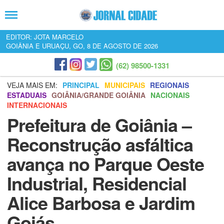
EDITOR: JOTA MARCELO
GOIÂNIA E URUAÇU, GO, 8 DE AGOSTO DE 2026
(62) 98500-1331
VEJA MAIS EM:
PRINCIPAL
MUNICIPAIS
REGIONAIS
ESTADUAIS
GOIÂNIA/GRANDE GOIÂNIA
NACIONAIS
INTERNACIONAIS
Prefeitura de Goiânia –
Reconstrução asfáltica
avança no Parque Oeste
Industrial, Residencial
Alice Barbosa e Jardim
Goiás