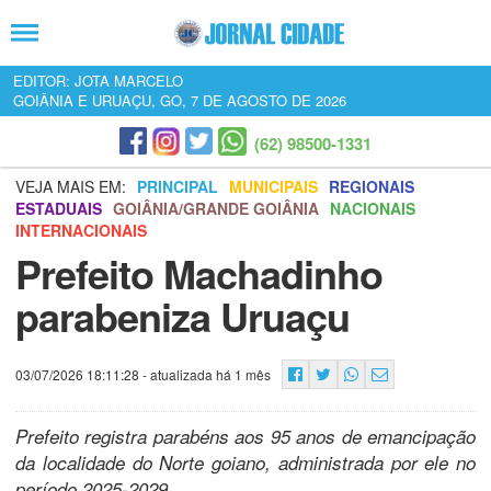
EDITOR: JOTA MARCELO
GOIÂNIA E URUAÇU, GO, 7 DE AGOSTO DE 2026
(62) 98500-1331
VEJA MAIS EM:
PRINCIPAL
MUNICIPAIS
REGIONAIS
ESTADUAIS
GOIÂNIA/GRANDE GOIÂNIA
NACIONAIS
INTERNACIONAIS
Prefeito Machadinho
parabeniza Uruaçu
03/07/2026 18:11:28
- atualizada há 1 mês
Prefeito registra parabéns aos 95 anos de emancipação
da localidade do Norte goiano, administrada por ele no
período 2025-2029.