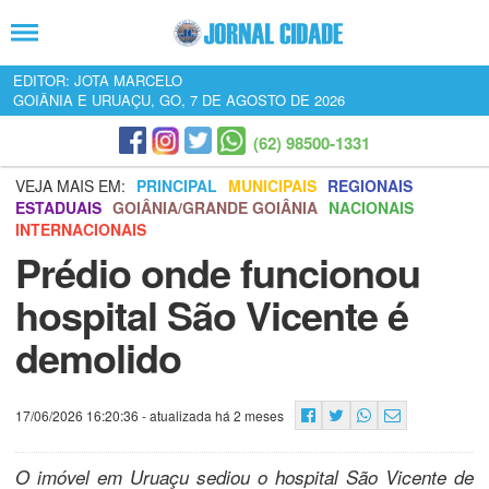
EDITOR: JOTA MARCELO
GOIÂNIA E URUAÇU, GO, 7 DE AGOSTO DE 2026
(62) 98500-1331
VEJA MAIS EM:
PRINCIPAL
MUNICIPAIS
REGIONAIS
ESTADUAIS
GOIÂNIA/GRANDE GOIÂNIA
NACIONAIS
INTERNACIONAIS
Prédio onde funcionou
hospital São Vicente é
demolido
17/06/2026 16:20:36
- atualizada há 2 meses
O imóvel em Uruaçu sediou o hospital São Vicente de