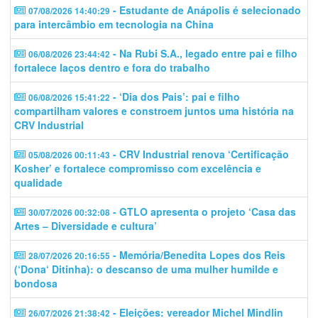
- Estudante de Anápolis é selecionado
07/08/2026 14:40:29
para intercâmbio em tecnologia na China
- Na Rubi S.A., legado entre pai e filho
06/08/2026 23:44:42
fortalece laços dentro e fora do trabalho
- ‘Dia dos Pais’: pai e filho
06/08/2026 15:41:22
compartilham valores e constroem juntos uma história na
CRV Industrial
- CRV Industrial renova ‘Certificação
05/08/2026 00:11:43
Kosher’ e fortalece compromisso com excelência e
qualidade
- GTLO apresenta o projeto ‘Casa das
30/07/2026 00:32:08
Artes – Diversidade e cultura’
- Memória/Benedita Lopes dos Reis
28/07/2026 20:16:55
(‘Dona‘ Ditinha): o descanso de uma mulher humilde e
bondosa
- Eleições: vereador Michel Mindlin
26/07/2026 21:38:42