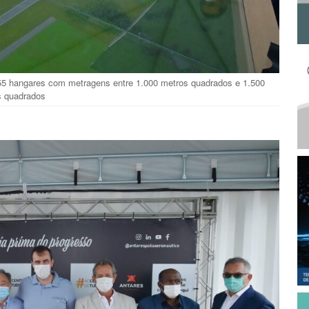
455 hangares com metragens entre 1.000 metros quadrados e 1.500
s quadrados