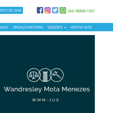
OSTO DE 2026
(62) 98500-1331
OSCO
URUAÇU-HISTÓRIA
EDIÇÕES
ANTIGO SITE