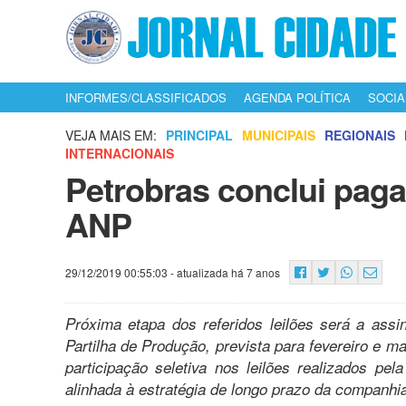
INFORMES/CLASSIFICADOS
AGENDA POLÍTICA
SOCIA
VEJA MAIS EM:
PRINCIPAL
MUNICIPAIS
REGIONAIS
INTERNACIONAIS
Petrobras conclui paga
ANP
29/12/2019 00:55:03
- atualizada há 7 anos
Próxima etapa dos referidos leilões será a ass
Partilha de Produção, prevista para fevereiro e m
participação seletiva nos leilões realizados p
alinhada à estratégia de longo prazo da companhi