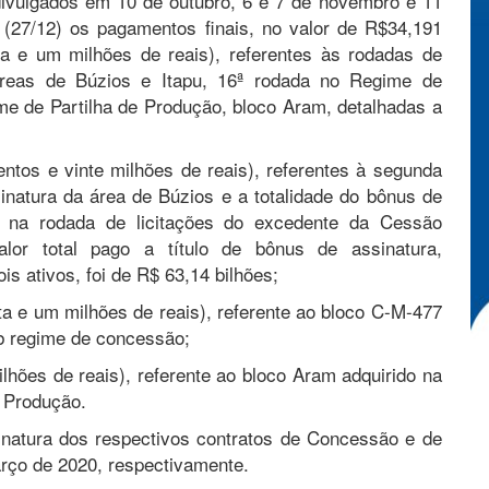
ivulgados em 10 de outubro, 6 e 7 de novembro e 11
 (27/12) os pagamentos finais, no valor de R$34,191
nta e um milhões de reais), referentes às rodadas de
áreas de Búzios e Itapu, 16ª rodada no Regime de
e de Partilha de Produção, bloco Aram, detalhadas a
centos e vinte milhões de reais), referentes à segunda
natura da área de Búzios e a totalidade do bônus de
s na rodada de licitações do excedente da Cessão
r total pago a título de bônus de assinatura,
s ativos, foi de R$ 63,14 bilhões;
nta e um milhões de reais), referente ao bloco C-M-477
b regime de concessão;
ilhões de reais), referente ao bloco Aram adquirido na
e Produção.
sinatura dos respectivos contratos de Concessão e de
arço de 2020, respectivamente.