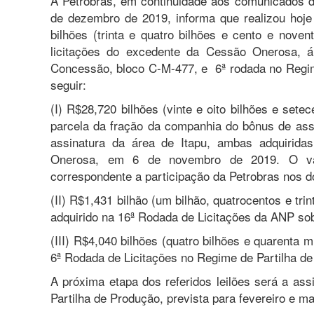
A Petrobras, em continuidade aos comunicados d
de dezembro de 2019, informa que realizou hoje
bilhões (trinta e quatro bilhões e cento e nove
licitações do excedente da Cessão Onerosa, 
Concessão, bloco C-M-477, e 6ª rodada no Regim
seguir:
(I) R$28,720 bilhões (vinte e oito bilhões e sete
parcela da fração da companhia do bônus de assi
assinatura da área de Itapu, ambas adquirida
Onerosa, em 6 de novembro de 2019. O valo
correspondente a participação da Petrobras nos doi
(II) R$1,431 bilhão (um bilhão, quatrocentos e tri
adquirido na 16ª Rodada de Licitações da ANP so
(III) R$4,040 bilhões (quatro bilhões e quarenta m
6ª Rodada de Licitações no Regime de Partilha d
A próxima etapa dos referidos leilões será a as
Partilha de Produção, prevista para fevereiro e m