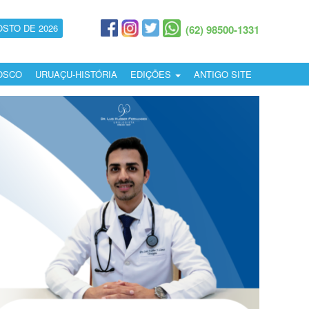
OSTO DE 2026
(62) 98500-1331
OSCO
URUAÇU-HISTÓRIA
EDIÇÕES
ANTIGO SITE