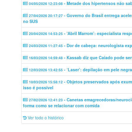
- Metade dos hipertensos não sab
04/05/2026 12:23:08
- Governo do Brasil entrega acele
27/04/2026 20:17:27
no SUS
- ‘Abril Marrom’: especialista res
20/04/2026 14:53:25
- Dor de cabeça: neurologista ex
24/03/2026 11:27:45
- Kassab diz que Caiado pode ser 
16/03/2026 14:59:48
- ‘Laser’: depilação em pele negr
12/03/2026 13:42:55
- Objetos preservados após exuma
10/03/2026 15:58:12
isso é possível
- Canetas emagrecedoras/neuroc
27/02/2026 12:41:23
forma como se relacionar com comida
Ver todo o histórico