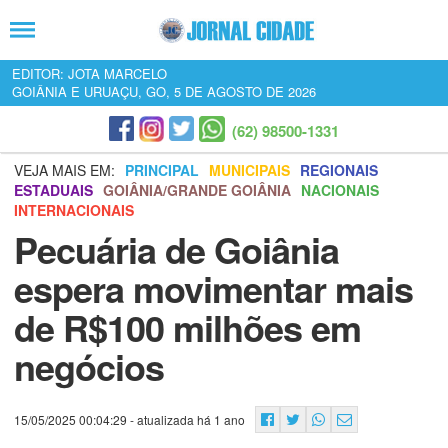
EDITOR: JOTA MARCELO
GOIÂNIA E URUAÇU, GO, 5 DE AGOSTO DE 2026
(62) 98500-1331
VEJA MAIS EM:
PRINCIPAL
MUNICIPAIS
REGIONAIS
ESTADUAIS
GOIÂNIA/GRANDE GOIÂNIA
NACIONAIS
INTERNACIONAIS
Pecuária de Goiânia
espera movimentar mais
de R$100 milhões em
negócios
15/05/2025 00:04:29
- atualizada há 1 ano