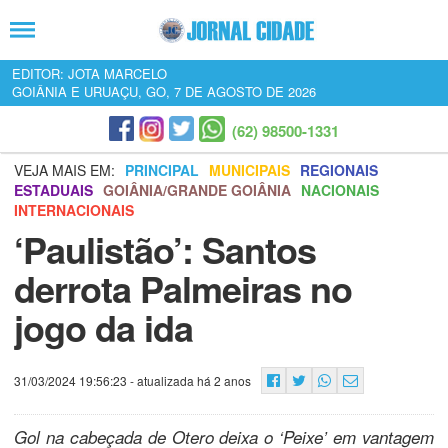
EDITOR: JOTA MARCELO
GOIÂNIA E URUAÇU, GO, 7 DE AGOSTO DE 2026
(62) 98500-1331
VEJA MAIS EM:
PRINCIPAL
MUNICIPAIS
REGIONAIS
ESTADUAIS
GOIÂNIA/GRANDE GOIÂNIA
NACIONAIS
INTERNACIONAIS
‘Paulistão’: Santos
derrota Palmeiras no
jogo da ida
31/03/2024 19:56:23
- atualizada há 2 anos
Gol na cabeçada de Otero deixa o ‘Peixe’ em vantagem