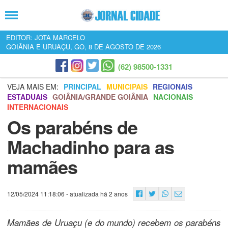
EDITOR: JOTA MARCELO
GOIÂNIA E URUAÇU, GO, 8 DE AGOSTO DE 2026
(62) 98500-1331
VEJA MAIS EM:
PRINCIPAL
MUNICIPAIS
REGIONAIS
ESTADUAIS
GOIÂNIA/GRANDE GOIÂNIA
NACIONAIS
INTERNACIONAIS
Os parabéns de
Machadinho para as
mamães
12/05/2024 11:18:06
- atualizada há 2 anos
Mamães de Uruaçu (e do mundo) recebem os parabéns