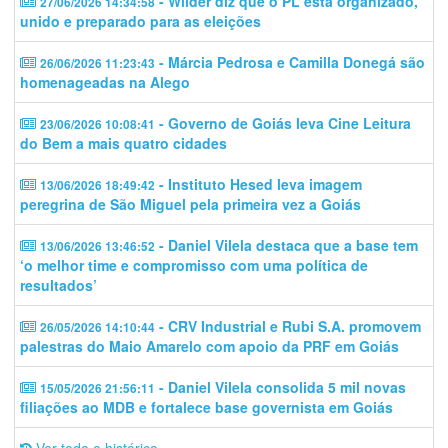
- Wilder diz que o PL está organizado,
27/06/2026 14:34:58
unido e preparado para as eleições
- Márcia Pedrosa e Camilla Donegá são
26/06/2026 11:23:43
homenageadas na Alego
- Governo de Goiás leva Cine Leitura
23/06/2026 10:08:41
do Bem a mais quatro cidades
- Instituto Hesed leva imagem
13/06/2026 18:49:42
peregrina de São Miguel pela primeira vez a Goiás
- Daniel Vilela destaca que a base tem
13/06/2026 13:46:52
‘o melhor time e compromisso com uma política de
resultados’
- CRV Industrial e Rubi S.A. promovem
26/05/2026 14:10:44
palestras do Maio Amarelo com apoio da PRF em Goiás
- Daniel Vilela consolida 5 mil novas
15/05/2026 21:56:11
filiações ao MDB e fortalece base governista em Goiás
Ver todo o histórico