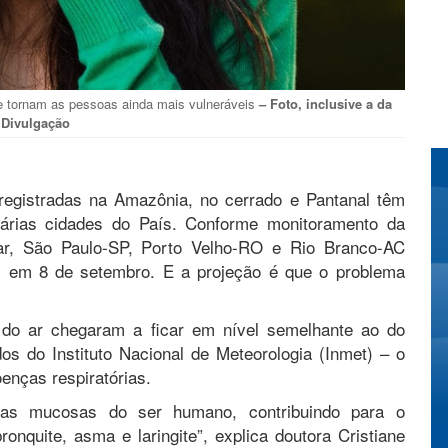
ue tornam as pessoas ainda mais vulneráveis
– Foto, inclusive a da
 Divulgação
registradas na Amazônia, no cerrado e Pantanal têm
várias cidades do País. Conforme monitoramento da
 ar, São Paulo-SP, Porto Velho-RO e Rio Branco-AC
o, em 8 de setembro. E a projeção é que o problema
 do ar chegaram a ficar em nível semelhante ao do
s do Instituto Nacional de Meteorologia (Inmet) – o
nças respiratórias.
 das mucosas do ser humano, contribuindo para o
ronquite, asma e laringite”, explica doutora Cristiane