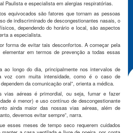
l Paulista e especialista em alergias respiratórias.
bitos equivocados são fatores que tornam as pessoas
 uso de indiscriminado de descongestionantes nasais, o
ísicos, dependendo do horário e local, são aspectos
rta a especialista.
or forma de evitar tais desconfortos. A começar pela
is elementar em termos de prevenção a todas essas
 ao longo do dia, principalmente nos intervalos de
da voz com muita intensidade, como é o caso de
ue dependem da comunicação oral”, orienta a médica.
as vias aéreas é primordial, ou seja, fumar e fazer
midade é menor) e uso contínuo de descongestionante
ento ainda maior das nossas vias aéreas, além de
tanto, devemos evitar sempre”, narra.
 que esses meses de tempo seco requerem cuidados
manter a casa ventilada e livre de poeira, por conta