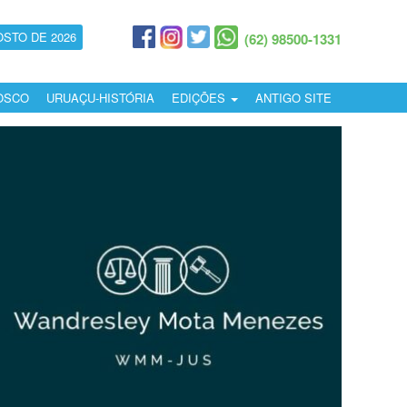
OSTO DE 2026
(62) 98500-1331
OSCO
URUAÇU-HISTÓRIA
EDIÇÕES
ANTIGO SITE