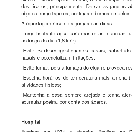
dos ácaros, principalmente. Deixar as janelas 
objetos como tapetes, cortinas e bichos de pelúc
A reportagem resume algumas das dicas:
-Tome bastante água para manter as mucosas das
ao longo do dia (1,6 litro);
-Evite os descongestionantes nasais, sobretu
nasais e potencializam irritações;
-Evite fumar, pois a fumaça do cigarro provoca re
-Escolha horários de temperatura mais amena (in
atividades físicas;
-Mantenha a casa sempre arejada e tenha ate
acumular poeira, por conta dos ácaros.
Hospital
Fundado em 1974, o Hospital Paulista de Oto