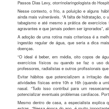
Passos Dias Levy, otorrinolaringologista do Hospita
Nesse contexto, o frio, a poluição e alguns há
ainda mais vulneráveis. “A falta de hidratação, o
tabagismo e até mesmo a prática de exercícios f
agravantes e que jamais podem ser ignorados”, ale
A adoção de uma rotina mais criteriosa é a melh
ingestão regular de água, que seria a dica ma
doenças.
“O ideal é beber, em média, oito copos de água
exercícios físicos ou quando se faz o uso 
professores, radialistas e outros profissionais q
Evitar hábitos que potencializem a irritação d
atividades físicas entre 10h e 16h (quando a u
nasal. “Tudo isso contribui para um ressecam
potencializar eventuais problemas cardíacos. Por
Mesmo dentro de casa, a especialista explica
extras. “Nessa época do ano, é muito importante 