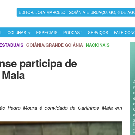
EDITOR: JOTA MARCELO | GOIÂNIA E URUAÇU, GO, 6 DE AG
L
COLUNAS
ESPECIAIS
PODCAST
SERVIÇOS
FALE CON
ESTADUAIS
GOIÂNIA/GRANDE GOIÂNIA
NACIONAIS
se participa de
 Maia
oão Pedro Moura é convidado de Carlinhos Maia em