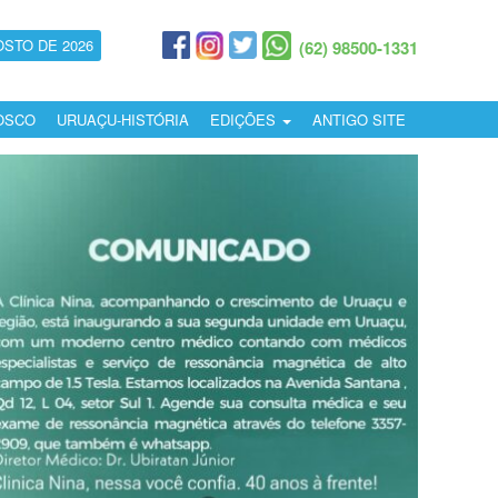
OSTO DE 2026
(62) 98500-1331
OSCO
URUAÇU-HISTÓRIA
EDIÇÕES
ANTIGO SITE