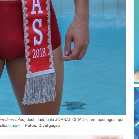
em duas fotos)
destacado pelo JORNAL CIDADE, em reportagem que
clique
aqui
!
– Fotos: Divulgação