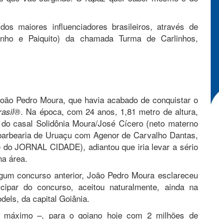
.
s maiores influenciadores brasileiros, através de
zinho e Paiquito) da chamada Turma de Carlinhos,
oão Pedro Moura, que havia acabado de conquistar o
. Na época, com 24 anos, 1,81 metro de altura,
rasil®
o do casal Solidônia Moura/José Cícero (neto materno
barbearia de Uruaçu com Agenor de Carvalho Dantas,
te do JORNAL CIDADE), adiantou que iria levar a sério
na área.
lgum concurso anterior, João Pedro Moura esclareceu
cipar do concurso, aceitou naturalmente, ainda na
els, da capital Goiânia.
 máximo –, para o goiano hoje com 2 milhões de