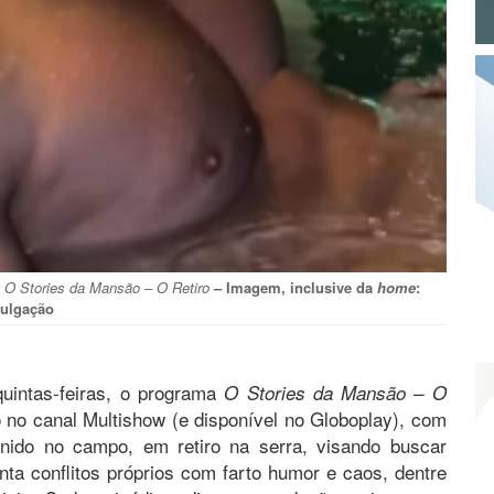
a
O Stories da Mansão – O Retiro
– Imagem, inclusive da
home
:
vulgação
quintas-feiras, o programa
O Stories da Mansão – O
 no canal Multishow (e disponível no Globoplay), com
unido no campo, em retiro na serra, visando buscar
enta conflitos próprios com farto humor e caos, dentre