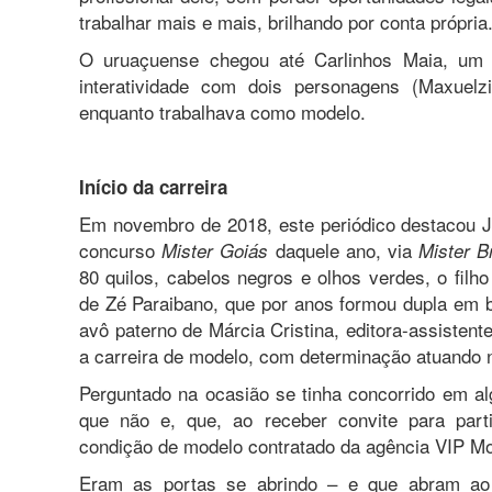
trabalhar mais e mais, brilhando por conta própria
O uruaçuense chegou até Carlinhos Maia, um do
interatividade com dois personagens (Maxuel
enquanto trabalhava como modelo.
Início da carreira
Em novembro de 2018, este periódico destacou J
concurso
daquele ano, via
Mister Goiás
Mister B
80 quilos, cabelos negros e olhos verdes, o filh
de Zé Paraibano, que por anos formou dupla em 
avô paterno de Márcia Cristina, editora-assisten
a carreira de modelo, com determinação atuando 
Perguntado na ocasião se tinha concorrido em a
que não e, que, ao receber convite para parti
condição de modelo contratado da agência VIP Mod
Eram as portas se abrindo – e que abram ao