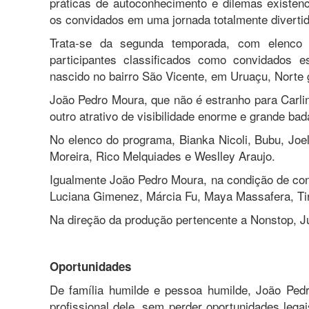
práticas de autoconhecimento e dilemas existenc
os convidados em uma jornada totalmente divertid
Trata-se da segunda temporada, com elenco f
participantes classificados como convidados 
nascido no bairro São Vicente, em Uruaçu, Norte
João Pedro Moura, que não é estranho para Carli
outro atrativo de visibilidade enorme e grande bad
No elenco do programa, Bianka Nicoli, Bubu, Joel 
Moreira, Rico Melquiades e Weslley Araujo.
Igualmente João Pedro Moura, na condição de co
Luciana Gimenez, Márcia Fu, Maya Massafera, Ti
Na direção da produção pertencente a Nonstop, Ju
Oportunidades
De família humilde e pessoa humilde, João Ped
profissional dele, sem perder oportunidades leg