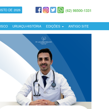
OSTO DE 2026
(62) 98500-1331
OSCO
URUAÇU-HISTÓRIA
EDIÇÕES
ANTIGO SITE