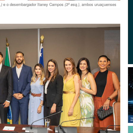
.)
e o desembargador Itaney Campos
(3º esq.)
, ambos uruaçuenses