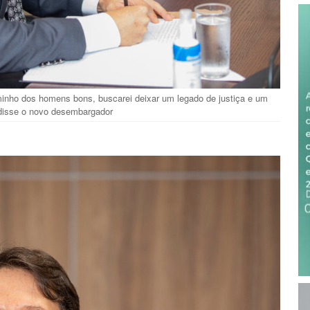
 caminho dos homens bons, buscarei deixar um legado de justiça e um
 disse o novo desembargador