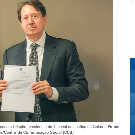
ndro Crispim, presidente do Tribunal de Justiça de Goiás
– Fotos:
s/Centro de Comunicação Social (CCS)