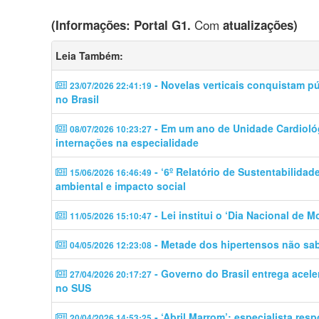
Com
(Informações: Portal G1.
atualizações)
Leia Também:
- Novelas verticais conquistam p
23/07/2026 22:41:19
no Brasil
- Em um ano de Unidade Cardiológ
08/07/2026 10:23:27
internações na especialidade
- ‘6º Relatório de Sustentabilidad
15/06/2026 16:46:49
ambiental e impacto social
- Lei institui o ‘Dia Nacional de 
11/05/2026 15:10:47
- Metade dos hipertensos não sab
04/05/2026 12:23:08
- Governo do Brasil entrega acele
27/04/2026 20:17:27
no SUS
- ‘Abril Marrom’: especialista res
20/04/2026 14:53:25