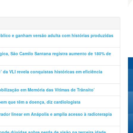
úblico e ganham versão adulta com histórias produzidas
ica, São Camilo Santana registra aumento de 180% de
e’ da VLI revela conquistas históricas em eficiência
Mobilização em Memória das Vítimas de Trânsito’
em que têm a doença, diz cardiologista
rador linear em Anápolis e amplia acesso à radioterapia
ponde dúvidas sobre perda de visão na terceira idade