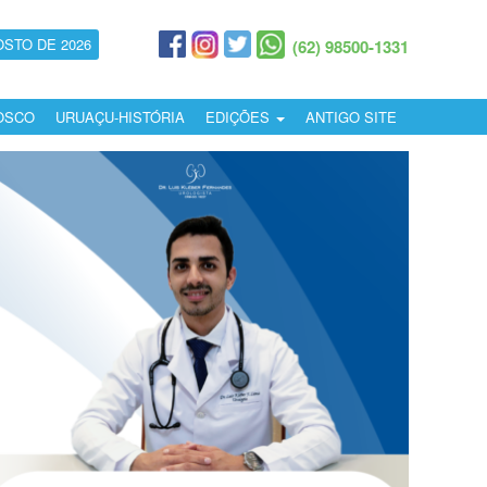
OSTO DE 2026
(62) 98500-1331
OSCO
URUAÇU-HISTÓRIA
EDIÇÕES
ANTIGO SITE