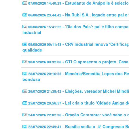
- Estudante de Anápolis é seleci
07/08/2026 14:40:29
- Na Rubi S.A., legado entre pai e 
06/08/2026 23:44:42
- ‘Dia dos Pais’: pai e filho comp
06/08/2026 15:41:22
Industrial
- CRV Industrial renova ‘Certific
05/08/2026 00:11:43
qualidade
- GTLO apresenta o projeto ‘Casa 
30/07/2026 00:32:08
- Memória/Benedita Lopes dos Rei
28/07/2026 20:16:55
bondosa
- Eleições: vereador Michel Mindli
26/07/2026 21:38:42
- Lei cria o título ‘Cidade Amiga d
25/07/2026 20:56:57
- Oração Centrante: você sabe o 
24/07/2026 22:02:30
- Brasília sedia o ‘4º Congresso 
22/07/2026 22:49:41