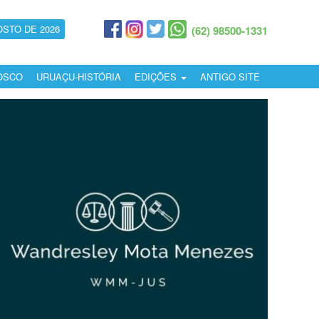
OSTO DE 2026
(62) 98500-1331
OSCO
URUAÇU-HISTÓRIA
EDIÇÕES
ANTIGO SITE