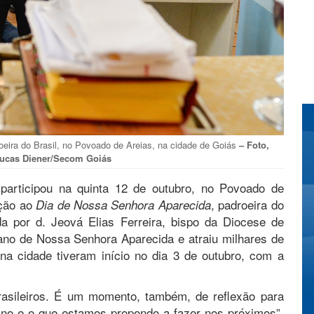
oeira do Brasil, no Povoado de Areias, na cidade de Goiás
– Foto,
Lucas Diener/Secom Goiás
participou na quinta 12 de outubro, no Povoado de
ção ao
, padroeira do
Dia de Nossa Senhora Aparecida
da por d. Jeová Elias Ferreira, bispo da Diocese de
sano de Nossa Senhora Aparecida e atraiu milhares de
na cidade tiveram início no dia 3 de outubro, com a
rasileiros. É um momento, também, de reflexão para
 ano e o que estamos propondo a fazer nos próximos”,