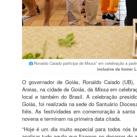
Ronaldo Caiado participa de Missa* em celebração a padr
inclusive da
home
: 
O governador de Goiás, Ronaldo Caiado (UB), 
Areias, na cidade de Goiás, da
em celebra
Missa
local e também do Brasil. A celebração presidi
Goiás, foi realizada na sede do Santuário Dioce
fiéis. As festividades em comemoração à santa 
novena e terminam na primeira data citada.
“Hoje é um dia muito especial para todos nós b
analisar tudo aquilo que fizemos no decorrer do