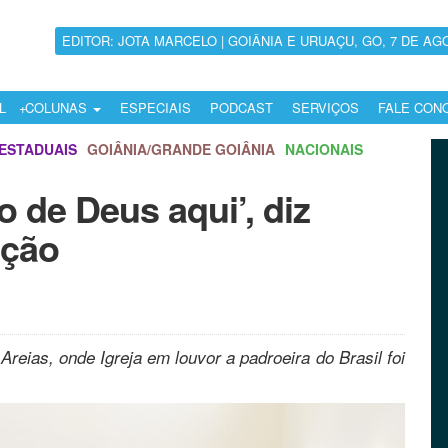
EDITOR: JOTA MARCELO | GOIÂNIA E URUAÇU, GO, 7 DE AG
L
COLUNAS
ESPECIAIS
PODCAST
SERVIÇOS
FALE CON
ESTADUAIS
GOIÂNIA/GRANDE GOIÂNIA
NACIONAIS
 de Deus aqui’, diz
ação
eias, onde Igreja em louvor a padroeira do Brasil foi