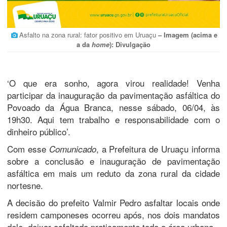
Asfalto na zona rural: fator positivo em Uruaçu
–
Imagem (acima e
a da
home
): Divulgação
‘O que era sonho, agora virou realidade! Venha
participar da inauguração da pavimentação asfáltica do
Povoado da Água Branca, nesse sábado, 06/04, às
19h30. Aqui tem trabalho e responsabilidade com o
dinheiro público’.
Com esse
, a Prefeitura de Uruaçu informa
Comunicado
sobre a conclusão e inauguração de pavimentação
asfáltica em mais um reduto da zona rural da cidade
nortesne.
A decisão do prefeito Valmir Pedro asfaltar locais onde
residem camponeses ocorreu após, nos dois mandatos
dele, deixar asfaltada praticamente toda a área urbana.