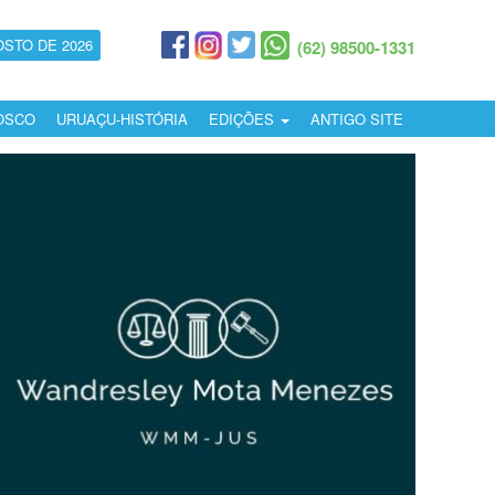
OSTO DE 2026
(62) 98500-1331
OSCO
URUAÇU-HISTÓRIA
EDIÇÕES
ANTIGO SITE