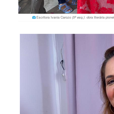
Escritora Ivania Carozo
(5ª esq.)
: obra literária pion