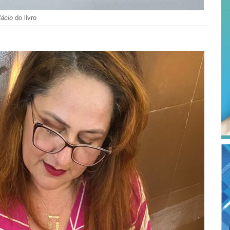
fácio
do livro