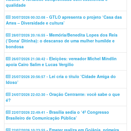
qualidade
- GTLO apresenta o projeto ‘Casa das
30/07/2026 00:32:08
Artes – Diversidade e cultura’
- Memória/Benedita Lopes dos Reis
28/07/2026 20:16:55
(‘Dona‘ Ditinha): o descanso de uma mulher humilde e
bondosa
- Eleições: vereador Michel Mindlin
26/07/2026 21:38:42
apoia Cairo Salim e Lucas Vergilio
- Lei cria o título ‘Cidade Amiga do
25/07/2026 20:56:57
Idoso’
- Oração Centrante: você sabe o que
24/07/2026 22:02:30
é?
- Brasília sedia o ‘4º Congresso
22/07/2026 22:49:41
Brasileiro de Comunicação Pública’
- Emater realiza em Goiânia, primeira
22/07/2026 10:23:55