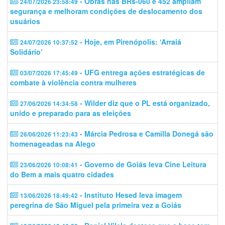
- Obras nas BRs-060 e 452 ampliam
24/07/2026 23:58:49
segurança e melhoram condições de deslocamento dos
usuários
- Hoje, em Pirenópolis: ‘Arraiá
24/07/2026 10:37:52
Solidário’
- UFG entrega ações estratégicas de
03/07/2026 17:45:49
combate à violência contra mulheres
- Wilder diz que o PL está organizado,
27/06/2026 14:34:58
unido e preparado para as eleições
- Márcia Pedrosa e Camilla Donegá são
26/06/2026 11:23:43
homenageadas na Alego
- Governo de Goiás leva Cine Leitura
23/06/2026 10:08:41
do Bem a mais quatro cidades
- Instituto Hesed leva imagem
13/06/2026 18:49:42
peregrina de São Miguel pela primeira vez a Goiás