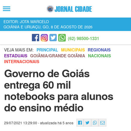
EDITOR: JOTA MARCELO
GOIÂNIA E URUAÇU, GO, 8 DE AGOSTO DE 2026
(62) 98500-1331
VEJA MAIS EM:
PRINCIPAL
MUNICIPAIS
REGIONAIS
ESTADUAIS
GOIÂNIA/GRANDE GOIÂNIA
NACIONAIS
INTERNACIONAIS
Governo de Goiás
entrega 60 mil
notebooks para alunos
do ensino médio
29/07/2021 13:29:00
- atualizada há 5 anos