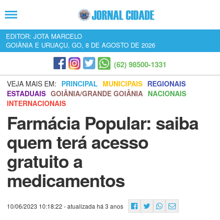
EDITOR: JOTA MARCELO
GOIÂNIA E URUAÇU, GO, 8 DE AGOSTO DE 2026
(62) 98500-1331
VEJA MAIS EM:
PRINCIPAL
MUNICIPAIS
REGIONAIS
ESTADUAIS
GOIÂNIA/GRANDE GOIÂNIA
NACIONAIS
INTERNACIONAIS
Farmácia Popular: saiba
quem terá acesso
gratuito a
medicamentos
10/06/2023 10:18:22
- atualizada há 3 anos