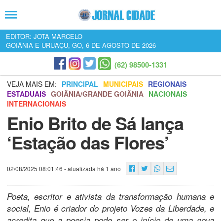
EDITOR: JOTA MARCELO
GOIÂNIA E URUAÇU, GO, 6 DE AGOSTO DE 2026
(62) 98500-1331
VEJA MAIS EM:
PRINCIPAL
MUNICIPAIS
REGIONAIS
ESTADUAIS
GOIÂNIA/GRANDE GOIÂNIA
NACIONAIS
INTERNACIONAIS
Enio Brito de Sá lança
‘Estação das Flores’
02/08/2025 08:01:46
- atualizada há 1 ano
Poeta, escritor e ativista da transformação humana e
social, Enio é criador do projeto Vozes da Liberdade, e
acredita que a poesia pode ser o início de uma nova