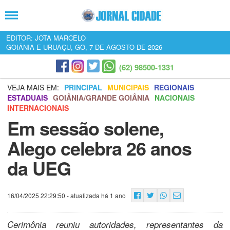
EDITOR: JOTA MARCELO
GOIÂNIA E URUAÇU, GO, 7 DE AGOSTO DE 2026
(62) 98500-1331
VEJA MAIS EM:
PRINCIPAL
MUNICIPAIS
REGIONAIS
ESTADUAIS
GOIÂNIA/GRANDE GOIÂNIA
NACIONAIS
INTERNACIONAIS
Em sessão solene,
Alego celebra 26 anos
da UEG
16/04/2025 22:29:50
- atualizada há 1 ano
Cerimônia reuniu autoridades, representantes da