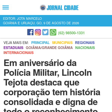
EDITOR: JOTA MARCELO
GOIÂNIA E URUAÇU, GO, 9 DE AGOSTO DE 2026
(62) 98500-1331
VEJA MAIS EM:
PRINCIPAL
MUNICIPAIS
REGIONAIS
ESTADUAIS
GOIÂNIA/GRANDE GOIÂNIA
NACIONAIS
INTERNACIONAIS
Em aniversário da
Polícia Militar, Lincoln
Tejota destaca que
corporação tem história
consolidada e digna de
todo o reconhecimento