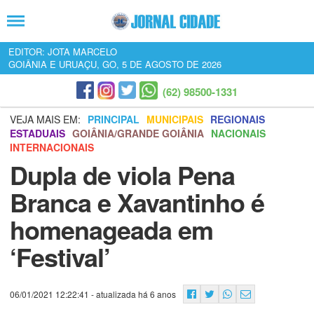
EDITOR: JOTA MARCELO
GOIÂNIA E URUAÇU, GO, 5 DE AGOSTO DE 2026
(62) 98500-1331
VEJA MAIS EM:
PRINCIPAL
MUNICIPAIS
REGIONAIS
ESTADUAIS
GOIÂNIA/GRANDE GOIÂNIA
NACIONAIS
INTERNACIONAIS
Dupla de viola Pena
Branca e Xavantinho é
homenageada em
‘Festival’
06/01/2021 12:22:41
- atualizada há 6 anos