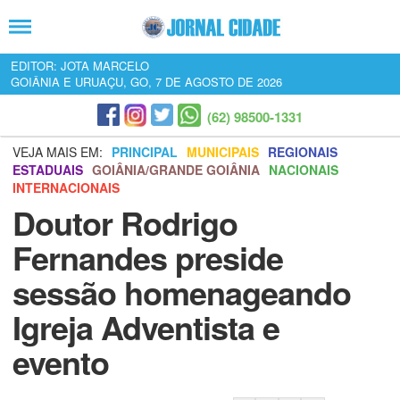
EDITOR: JOTA MARCELO
GOIÂNIA E URUAÇU, GO, 7 DE AGOSTO DE 2026
(62) 98500-1331
VEJA MAIS EM:
PRINCIPAL
MUNICIPAIS
REGIONAIS
ESTADUAIS
GOIÂNIA/GRANDE GOIÂNIA
NACIONAIS
INTERNACIONAIS
Doutor Rodrigo
Fernandes preside
sessão homenageando
Igreja Adventista e
evento