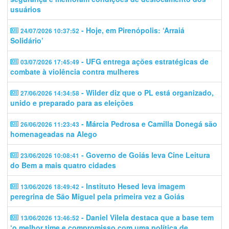
usuários
- Hoje, em Pirenópolis: ‘Arraiá
24/07/2026 10:37:52
Solidário’
- UFG entrega ações estratégicas de
03/07/2026 17:45:49
combate à violência contra mulheres
- Wilder diz que o PL está organizado,
27/06/2026 14:34:58
unido e preparado para as eleições
- Márcia Pedrosa e Camilla Donegá são
26/06/2026 11:23:43
homenageadas na Alego
- Governo de Goiás leva Cine Leitura
23/06/2026 10:08:41
do Bem a mais quatro cidades
- Instituto Hesed leva imagem
13/06/2026 18:49:42
peregrina de São Miguel pela primeira vez a Goiás
- Daniel Vilela destaca que a base tem
13/06/2026 13:46:52
‘o melhor time e compromisso com uma política de