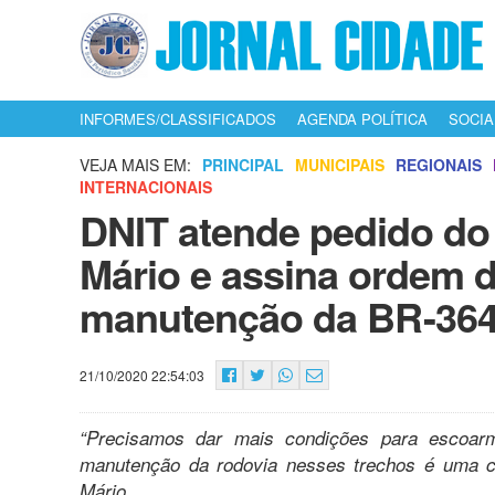
INFORMES/CLASSIFICADOS
AGENDA POLÍTICA
SOCIA
VEJA MAIS EM:
PRINCIPAL
MUNICIPAIS
REGIONAIS
INTERNACIONAIS
DNIT atende pedido do
Mário e assina ordem d
manutenção da BR-36
21/10/2020 22:54:03
“Precisamos dar mais condições para escoar
manutenção da rodovia nesses trechos é uma co
Mário.