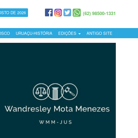
OSTO DE 2026
(62) 98500-1331
OSCO
URUAÇU-HISTÓRIA
EDIÇÕES
ANTIGO SITE