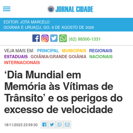
EDITOR: JOTA MARCELO
GOIÂNIA E URUAÇU, GO, 9 DE AGOSTO DE 2026
(62) 98500-1331
VEJA MAIS EM:
PRINCIPAL
MUNICIPAIS
REGIONAIS
ESTADUAIS
GOIÂNIA/GRANDE GOIÂNIA
NACIONAIS
INTERNACIONAIS
‘Dia Mundial em
Memória às Vítimas de
Trânsito’ e os perigos do
excesso de velocidade
18/11/2023 23:59:30