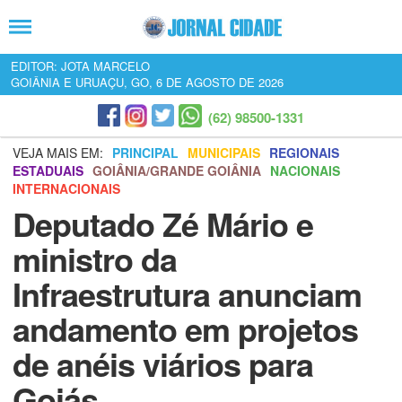
EDITOR: JOTA MARCELO
GOIÂNIA E URUAÇU, GO, 6 DE AGOSTO DE 2026
(62) 98500-1331
VEJA MAIS EM:
PRINCIPAL
MUNICIPAIS
REGIONAIS
ESTADUAIS
GOIÂNIA/GRANDE GOIÂNIA
NACIONAIS
INTERNACIONAIS
Deputado Zé Mário e
ministro da
Infraestrutura anunciam
andamento em projetos
de anéis viários para
Goiás