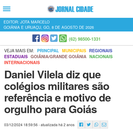
EDITOR: JOTA MARCELO
GOIÂNIA E URUAÇU, GO, 8 DE AGOSTO DE 2026
(62) 98500-1331
VEJA MAIS EM:
PRINCIPAL
MUNICIPAIS
REGIONAIS
ESTADUAIS
GOIÂNIA/GRANDE GOIÂNIA
NACIONAIS
INTERNACIONAIS
Daniel Vilela diz que
colégios militares são
referência e motivo de
orgulho para Goiás
03/12/2024 18:59:56
- atualizada há 2 anos