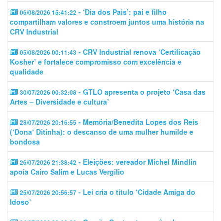
- ‘Dia dos Pais’: pai e filho
06/08/2026 15:41:22
compartilham valores e constroem juntos uma história na
CRV Industrial
- CRV Industrial renova ‘Certificação
05/08/2026 00:11:43
Kosher’ e fortalece compromisso com excelência e
qualidade
- GTLO apresenta o projeto ‘Casa das
30/07/2026 00:32:08
Artes – Diversidade e cultura’
- Memória/Benedita Lopes dos Reis
28/07/2026 20:16:55
(‘Dona‘ Ditinha): o descanso de uma mulher humilde e
bondosa
- Eleições: vereador Michel Mindlin
26/07/2026 21:38:42
apoia Cairo Salim e Lucas Vergilio
- Lei cria o título ‘Cidade Amiga do
25/07/2026 20:56:57
Idoso’