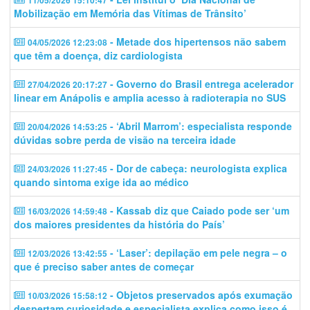
11/05/2026 15:10:47
Mobilização em Memória das Vítimas de Trânsito’
- Metade dos hipertensos não sabem
04/05/2026 12:23:08
que têm a doença, diz cardiologista
- Governo do Brasil entrega acelerador
27/04/2026 20:17:27
linear em Anápolis e amplia acesso à radioterapia no SUS
- ‘Abril Marrom’: especialista responde
20/04/2026 14:53:25
dúvidas sobre perda de visão na terceira idade
- Dor de cabeça: neurologista explica
24/03/2026 11:27:45
quando sintoma exige ida ao médico
- Kassab diz que Caiado pode ser ‘um
16/03/2026 14:59:48
dos maiores presidentes da história do País’
- ‘Laser’: depilação em pele negra – o
12/03/2026 13:42:55
que é preciso saber antes de começar
- Objetos preservados após exumação
10/03/2026 15:58:12
despertam curiosidade e especialista explica como isso é