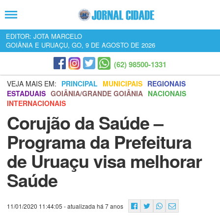
EDITOR: JOTA MARCELO
GOIÂNIA E URUAÇU, GO, 9 DE AGOSTO DE 2026
(62) 98500-1331
VEJA MAIS EM:
PRINCIPAL
MUNICIPAIS
REGIONAIS
ESTADUAIS
GOIÂNIA/GRANDE GOIÂNIA
NACIONAIS
INTERNACIONAIS
Corujão da Saúde –
Programa da Prefeitura
de Uruaçu visa melhorar
Saúde
11/01/2020 11:44:05
- atualizada há 7 anos