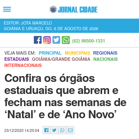
EDITOR: JOTA MARCELO
GOIÂNIA E URUAÇU, GO, 6 DE AGOSTO DE 2026
(62) 98500-1331
VEJA MAIS EM:
PRINCIPAL
MUNICIPAIS
REGIONAIS
ESTADUAIS
GOIÂNIA/GRANDE GOIÂNIA
NACIONAIS
INTERNACIONAIS
Confira os órgãos
estaduais que abrem e
fecham nas semanas de
‘Natal’ e de ‘Ano Novo’
23/12/2020 14:20:04