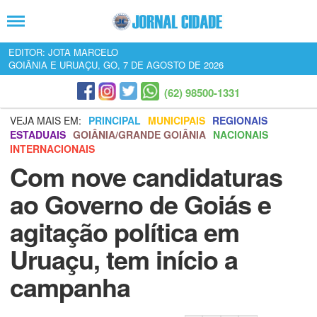
EDITOR: JOTA MARCELO
GOIÂNIA E URUAÇU, GO, 7 DE AGOSTO DE 2026
(62) 98500-1331
VEJA MAIS EM:
PRINCIPAL
MUNICIPAIS
REGIONAIS
ESTADUAIS
GOIÂNIA/GRANDE GOIÂNIA
NACIONAIS
INTERNACIONAIS
Com nove candidaturas
ao Governo de Goiás e
agitação política em
Uruaçu, tem início a
campanha